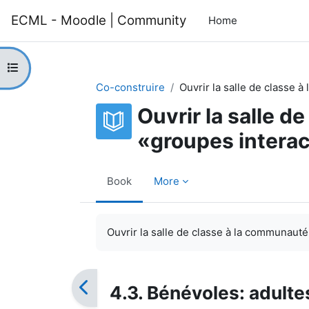
Skip to main content
ECML - Moodle | Community
Home
Open course index
Co-construire
Ouvrir la salle de classe 
Ouvrir la salle d
«groupes interac
Book
More
Completion requirements
Ouvrir la salle de classe à la communauté:
4.3. Bénévoles: adulte