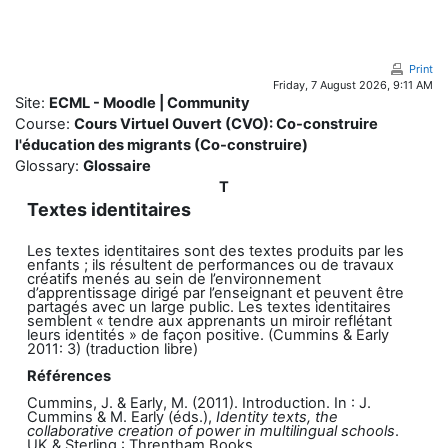
Skip to main content
Print
Friday, 7 August 2026, 9:11 AM
Site:
ECML - Moodle | Community
Course:
Cours Virtuel Ouvert (CVO): Co-construire
l'éducation des migrants (Co-construire)
Glossary:
Glossaire
T
Textes identitaires
Les textes identitaires sont des textes produits par les
enfants ; ils résultent de performances ou de travaux
créatifs menés au sein de l’environnement
d’apprentissage dirigé par l’enseignant et peuvent être
partagés avec un large public. Les textes identitaires
semblent « tendre aux apprenants un miroir reflétant
leurs identités » de façon positive.
(Cummins & Early
2011: 3) (traduction libre)
Références
Cummins, J. & Early, M. (2011). Introduction. In : J.
Cummins & M. Early (éds.),
Identity texts, the
collaborative creation of power in multilingual schools
.
UK & Sterling : Threntham Books.