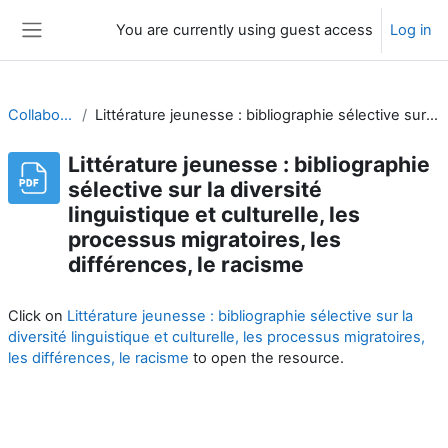
Skip to main content
You are currently using guest access
Log in
Side panel
Collaborative-Community
Littérature jeunesse : bibliographie sélective sur la diversité linguistique et culturelle, les processus migratoires, les différences, le racisme
Littérature jeunesse : bibliographie
sélective sur la diversité
linguistique et culturelle, les
processus migratoires, les
différences, le racisme
Completion requirements
Click on
Littérature jeunesse : bibliographie sélective sur la
diversité linguistique et culturelle, les processus migratoires,
les différences, le racisme
to open the resource.