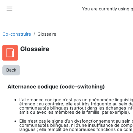
Skip to main content
You are currently using 
Side panel
Co-construire
Glossaire
Glossaire
Back
Alternance codique (code-switching)
L’alternance codique n’est pas un phénomène linguisti
étrange ; au contraire, elle est très fréquente au sein d
communautés bilingues (surtout dans les échanges inf
amis ou avec les membres de la famille, par exemple).
Elle n’est pas le signe d’un dysfonctionnement au sein
communautés bilingues, ni d’une insuffisance de com
langues ; elle remplit de nombreuses fonctions de com