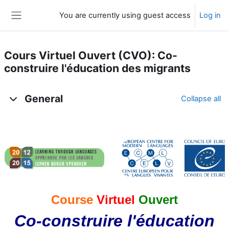
Skip to main content
You are currently using guest access
Log in
Side panel
Cours Virtuel Ouvert (CVO): Co-
construire l'éducation des migrants
Topic outline
General
Collapse all
Course
Virtuel
Ouvert
Co-construire l'éducation