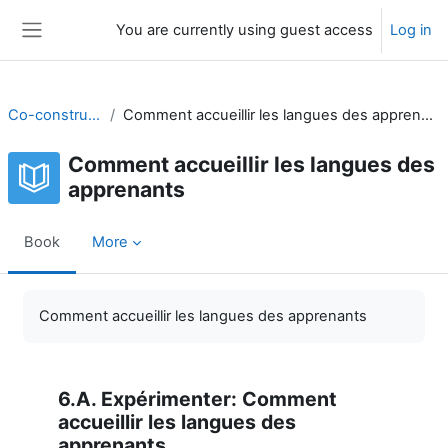
Skip to main content
You are currently using guest access
Log in
Side panel
Co-construire
Comment accueillir les langues des apprenants
Comment accueillir les langues des
apprenants
Book
More
Completion requirements
Comment accueillir les langues des apprenants
6.A. Expérimenter: Comment
accueillir les langues des
apprenants