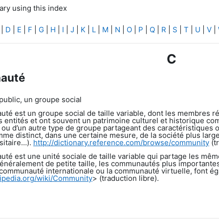
ry using this index
|
D
|
E
|
F
|
G
|
H
|
I
|
J
|
K
|
L
|
M
|
N
|
O
|
P
|
Q
|
R
|
S
|
T
|
U
|
V
|
C
auté
 public, un groupe social
é est un groupe social de taille variable, dont les membres ré
entités et ont souvent un patrimoine culturel et historique comm
 ou d’un autre type de groupe partageant des caractéristiques 
e distinct, dans une certaine mesure, de la société plus large d
itaire…).
http://dictionary.reference.com/browse/community
(tr
é est une unité sociale de taille variable qui partage les mê
généralement de petite taille, les communautés plus important
a communauté internationale ou la communauté virtuelle, font éga
kipedia.org/wiki/Community
> (traduction libre).