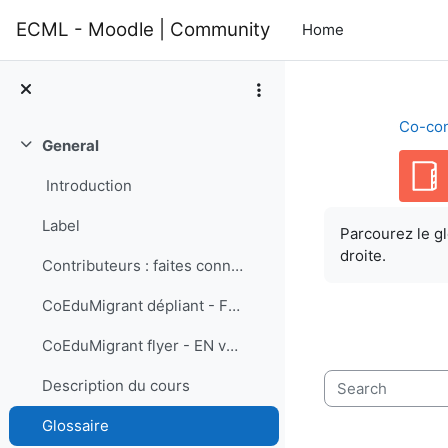
Skip to main content
ECML - Moodle | Community
Home
Co-con
General
Collapse
Introduction
Completion re
Label
Parcourez le gl
droite.
Contributeurs : faites connaissance avec les membres de l’équipe
CoEduMigrant dépliant - FR version
CoEduMigrant flyer - EN version
Description du cours
Search
Glossaire