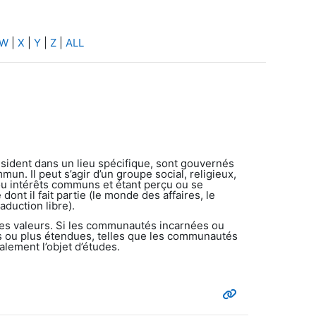
W
|
X
|
Y
|
Z
|
ALL
sident dans un lieu spécifique, sont gouvernés
un. Il peut s’agir d’un groupe social, religieux,
ou intérêts communs et étant perçu ou se
ont il fait partie (le monde des affaires, le
aduction libre).
mes valeurs. Si les communautés incarnées ou
es ou plus étendues, telles que les communautés
lement l’objet d’études.