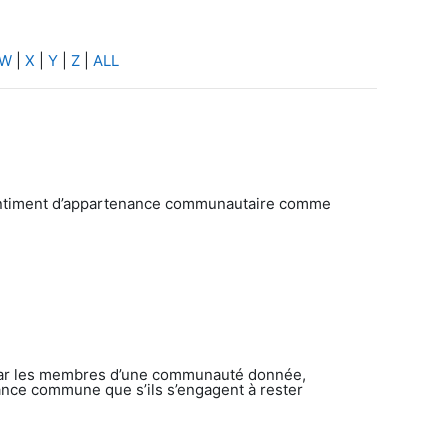
W
|
X
|
Y
|
Z
|
ALL
 sentiment d’appartenance communautaire comme
 par les membres d’une communauté donnée,
yance commune que s’ils s’engagent à rester