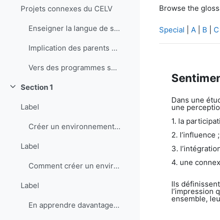
Browse the glossa
Projets connexes du CELV
Enseigner la langue de scolarisation en contexte d...
Special
|
A
|
B
|
C
Implication des parents dans l’éducation pluriling...
Vers des programmes scolaires complets (PluCur) EN...
Sentimen
Section 1
Collapse
Dans une étud
Label
une perceptio
1. la participat
Créer un environnement d'apprentissage inclusif
2. l’influence ;
Label
3. l’intégratio
4. une connex
Comment créer un environnement d'apprentissage inclusif
Ils définisse
Label
l’impression 
ensemble, leur
En apprendre davantage sur la création d’un environnement d’apprentissage inclusif