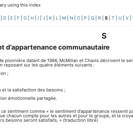
ry using this index
|
D
|
E
|
F
|
G
|
H
|
I
|
J
|
K
|
L
|
M
|
N
|
O
|
P
|
Q
|
R
|
S
|
T
|
U
|
V
|
S
t d’appartenance communautaire
e pionnière datant de 1986, McMillan et Chavis décrivent le
n reposant sur les quatre éléments suivants :
ion ;
n et la satisfaction des besoins ;
ion émotionnelle partagée.
nt ce sentiment comme « le sentiment d’appartenance ressenti
que chacun compte pour les autres et pour le groupe, et la cro
s besoins seront satisfaits. »
(traduction libre)