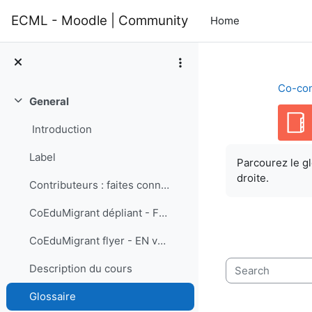
Skip to main content
ECML - Moodle | Community
Home
Co-con
General
Collapse
Introduction
Completion re
Label
Parcourez le gl
droite.
Contributeurs : faites connaissance avec les membres de l’équipe
CoEduMigrant dépliant - FR version
CoEduMigrant flyer - EN version
Description du cours
Search
Glossaire