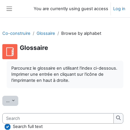
Skip to main content
You are currently using guest access
Log in
Side panel
Co-construire
Glossaire
Browse by alphabet
Glossaire
Completion requirements
Parcourez le glossaire en utilisant l'index ci-dessous.
Imprimer une entrée en cliquant sur l'icône de
l'imprimante en haut à droite.
Export entries
...
Search
Searc
Search full text