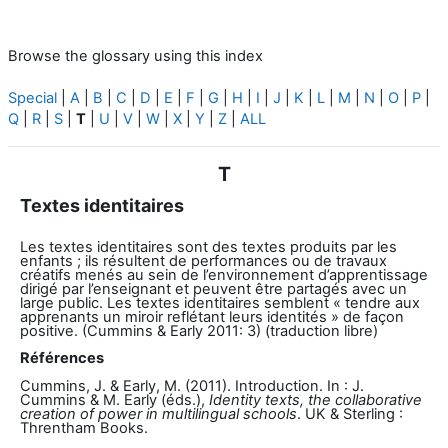
Browse the glossary using this index
Special
|
A
|
B
|
C
|
D
|
E
|
F
|
G
|
H
|
I
|
J
|
K
|
L
|
M
|
N
|
O
|
P
|
Q
|
R
|
S
|
T
|
U
|
V
|
W
|
X
|
Y
|
Z
|
ALL
T
Textes identitaires
Les textes identitaires sont des textes produits par les
enfants ; ils résultent de performances ou de travaux
créatifs menés au sein de l’environnement d’apprentissage
dirigé par l’enseignant et peuvent être partagés avec un
large public. Les textes identitaires semblent « tendre aux
apprenants un miroir reflétant leurs identités » de façon
positive.
(Cummins & Early 2011: 3) (traduction libre)
Références
Cummins, J. & Early, M. (2011). Introduction. In : J.
Cummins & M. Early (éds.),
Identity texts, the collaborative
creation of power in multilingual schools
. UK & Sterling :
Threntham Books.