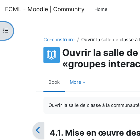
Skip to main content
ECML - Moodle | Community
Home
Open course index
Co-construire
Ouvrir la salle de classe 
Ouvrir la salle d
«groupes interac
Book
More
Completion requirements
Ouvrir la salle de classe à la communauté:
4.1. Mise en œuvre des