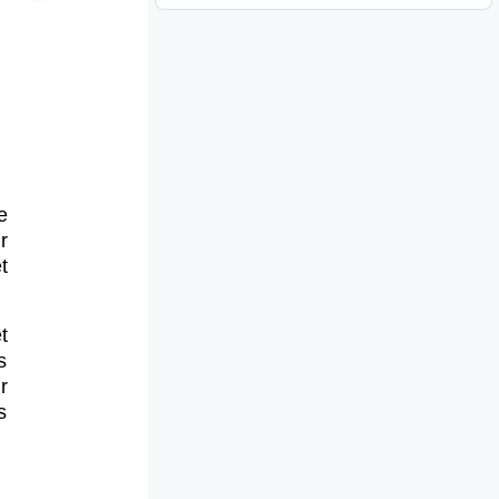
e
r
t
t
s
r
s